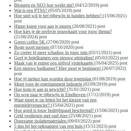
Bloggen en SEO hoe werkt dat?
(04/12/2019)
post
Wat is een PTSS?
(05/05/2019)
post
Hoe snel wil je het rijbewijs in handen hebben?
(15/06/2021)
post
Hippe kunst voor aan je muren
(26/08/2021)
post
Hoe kies je de perfecte trouwkaart voor jouw thema?
(21/06/2024)
post
Green coffee 5K
(27/06/2020)
post
Beste soort messen
(07/10/2020)
post
Zo creëer jij meer schaduw in jouw tuin
(03/11/2021)
post
Geef je hotelkamers een nieuwe uitstraling!
(05/03/2022)
post
Maak van je entree een stijlvol visitekaartje
(16/04/2025)
post
Een nieuwe badkamer? Hier moet je beginnen!
(26/07/2022)
post
Hoe jij sterker kan worden door tegenslag
(01/08/2019)
post
Munt voor de entertainment industrie
(02/09/2019)
post
Hoe kom je aan in gewicht?
(31/01/2021)
post
Op weg naar je rijbewijs in Eindhoven
(17/12/2019)
post
Waar moet je op letten bij het kiezen van een
energieleverancier?
(15/04/2021)
post
Hoe goed is jouw bedrijfspand beschermd?
(15/06/2021)
post
Geld verdienen met oud ijzer
(25/08/2021)
post
Duurzame isolatiematerialen
(09/03/2022)
post
5 tips bij het opknappen van een huis
(15/11/2023)
post