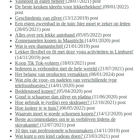
Vastgoed in eigen beheer
(28/07/2021)
post
De beste keuken ideeën voor lekkerbekken!
(09/01/2022)
post
Geschiedenis van zilver
(13/12/2019)
post
Een eigen zwembad in de tuin: hier moet je zeker op letten
(28/05/2021)
post
Alles over een lekke autoband
(05/05/2022)
post
Zonnepanelen kopen in Maastricht
(14/01/2020)
post
Wat is een diamantschijf
(21/01/2019)
post
Lekker flexibel en fit met deze yoga activiteiten in Limburg!
(14/11/2019)
post
Koop Tik Tok-volgers
(18/03/2021)
post
Iedereen is verbonden met de hele wereld
(21/07/2021)
post
Het belang van producten verpakken
(08/01/2024)
post
Wat zijn de voor- en nadelen van verschillende type
telefoonhoesjes?
(14/01/2020)
post
Beddengoed kopen?
(05/04/2020)
post
Goud is schaarser dan zilver en platina
(11/06/2020)
post
Hoe gebruik je (veilig) een skidrager?
(12/10/2021)
post
Hoe isoleer je je huis?
(06/05/2022)
post
Waarom moet je goede schoenen kopen?
(14/12/2020)
post
Beste accommodaties om te in verblijven tijdens de
skivakantie!
(12/07/2021)
post
10 tips van professionele schoonmakers
(14/11/2019)
post
Wat kunt u een kind cadeau doen?
(23/03/2021)
post