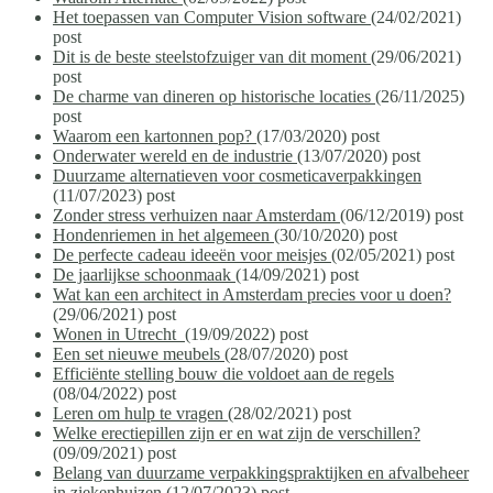
Het toepassen van Computer Vision software
(24/02/2021)
post
Dit is de beste steelstofzuiger van dit moment
(29/06/2021)
post
De charme van dineren op historische locaties
(26/11/2025)
post
Waarom een kartonnen pop?
(17/03/2020)
post
Onderwater wereld en de industrie
(13/07/2020)
post
Duurzame alternatieven voor cosmeticaverpakkingen
(11/07/2023)
post
Zonder stress verhuizen naar Amsterdam
(06/12/2019)
post
Hondenriemen in het algemeen
(30/10/2020)
post
De perfecte cadeau ideeën voor meisjes
(02/05/2021)
post
De jaarlijkse schoonmaak
(14/09/2021)
post
Wat kan een architect in Amsterdam precies voor u doen?
(29/06/2021)
post
Wonen in Utrecht
(19/09/2022)
post
Een set nieuwe meubels
(28/07/2020)
post
Efficiënte stelling bouw die voldoet aan de regels
(08/04/2022)
post
Leren om hulp te vragen
(28/02/2021)
post
Welke erectiepillen zijn er en wat zijn de verschillen?
(09/09/2021)
post
Belang van duurzame verpakkingspraktijken en afvalbeheer
in ziekenhuizen
(12/07/2023)
post