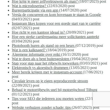
Hoe krijg je meer zelfvertrouwen als man?
(18/07/2023)
post
Wat is microdosering?
(22/03/2020)
post
Burgerparticipatie via een app
(14/07/2020)
post
Versla de concurrent en kom bovenaan te staan in Google
(04/03/2021)
post
Instagram likes kopen voor een goede start van je carrière
(02/07/2021)
post
Hoe richt je een kantoor ideaal in?
(20/09/2021)
post
Hoe een sterke carrièrepagina meer sollicitanten aantrekt
(03/04/2026)
post
Photobooth huren als stand op een beurs
(07/12/2019)
post
Wat is een kalknagel?
(18/04/2019)
post
Algemene informatie over reiki
(16/11/2020)
post
Wat te doen als u bent buitengesloten
(19/04/2022)
post
Stap voor stap naar het rijbewijs toewerken
(03/03/2021)
post
Elektronisch vs akoestisch drummen
(13/05/2021)
post
Meer bereik krijgen met je instagram-account
(17/06/2021)
post
Circulair leven op je eigen geproduceerde stroom
(22/09/2021)
post
Behaal je motorrijbewijs snel bij motorrijschool Tilburg
(01/12/2021)
post
Tips voor SEO die iedereen zou moeten weten
(22/10/2022)
post
Website verhuizen zonder schade: tips
(26/07/2023)
post