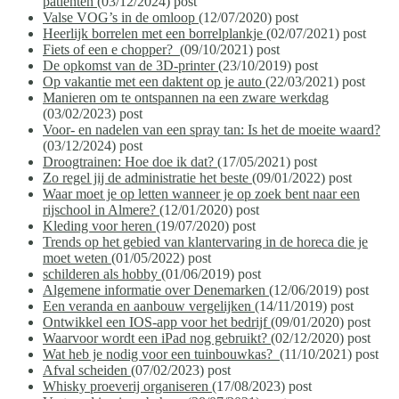
patiënten
(03/12/2024)
post
Valse VOG’s in de omloop
(12/07/2020)
post
Heerlijk borrelen met een borrelplankje
(02/07/2021)
post
Fiets of een e chopper?
(09/10/2021)
post
De opkomst van de 3D-printer
(23/10/2019)
post
Op vakantie met een daktent op je auto
(22/03/2021)
post
Manieren om te ontspannen na een zware werkdag
(03/02/2023)
post
Voor- en nadelen van een spray tan: Is het de moeite waard?
(03/12/2024)
post
Droogtrainen: Hoe doe ik dat?
(17/05/2021)
post
Zo regel jij de administratie het beste
(09/01/2022)
post
Waar moet je op letten wanneer je op zoek bent naar een
rijschool in Almere?
(12/01/2020)
post
Kleding voor heren
(19/07/2020)
post
Trends op het gebied van klantervaring in de horeca die je
moet weten
(01/05/2022)
post
schilderen als hobby
(01/06/2019)
post
Algemene informatie over Denemarken
(12/06/2019)
post
Een veranda en aanbouw vergelijken
(14/11/2019)
post
Ontwikkel een IOS-app voor het bedrijf
(09/01/2020)
post
Waarvoor wordt een iPad nog gebruikt?
(02/12/2020)
post
Wat heb je nodig voor een tuinbouwkas?
(11/10/2021)
post
Afval scheiden
(07/02/2023)
post
Whisky proeverij organiseren
(17/08/2023)
post