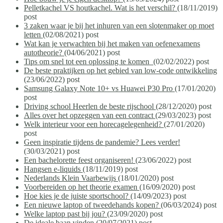
Pelletkachel VS houtkachel. Wat is het verschil?
(18/11/2019)
post
3 zaken waar je bij het inhuren van een slotenmaker op moet
letten
(02/08/2021)
post
Wat kan je verwachten bij het maken van oefenexamens
autotheorie?
(04/06/2021)
post
Tips om snel tot een oplossing te komen
(02/02/2022)
post
De beste praktijken op het gebied van low-code ontwikkeling
(23/06/2022)
post
Samsung Galaxy Note 10+ vs Huawei P30 Pro
(17/01/2020)
post
Driving school Heerlen de beste rijschool
(28/12/2020)
post
Alles over het opzeggen van een contract
(29/03/2023)
post
Welk interieur voor een horecagelegenheid?
(27/01/2020)
post
Geen inspiratie tijdens de pandemie? Lees verder!
(30/03/2021)
post
Een bachelorette feest organiseren!
(23/06/2022)
post
Hangsen e-liquids
(18/11/2019)
post
Nederlands Klein Vaarbewijs
(18/01/2020)
post
Voorbereiden op het theorie examen
(16/09/2020)
post
Hoe kies je de juiste sportschool?
(14/09/2023)
post
Een nieuwe laptop of tweedehands kopen?
(06/03/2024)
post
Welke laptop past bij jou?
(23/09/2020)
post
De ideale baan vinden
(20/07/2021)
post