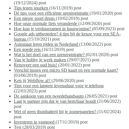
(19/12/2024)
post
Tips tegen snurken
(16/11/2019)
post
Dé tips voor een efficiënte urenregistratie
(19/01/2020)
post
Een nieuw soort drugs
(10/02/2019)
post
Hoe onze normale fiets veranderde
(12/09/2020)
post
Hoe kun je verduurzamen in huurwoning?
(05/09/2023)
post
Google ads uitbesteden? 4 tips bij de keuze voor een SEA-
bureau
(15/10/2021)
post
Automaat leren rijden in Nederland
(13/06/2022)
post
Een goede reis
(16/11/2019)
post
Wat is het doel van een urenregistratie?
(02/01/2020)
post
Van je hobby je werk maken
(29/07/2021)
post
Renoveer een oud huis!
(20/01/2022)
post
Verschil tussen een micro SD kaart en een normale kaart?
(03/06/2019)
post
Ken jij Webflow al?
(29/06/2020)
post
Tips voor een langere levensduur voor je telefoon
(22/03/2023)
post
De aankoop van een tweedehandsauto
(26/05/2021)
post
Laat je partner zijn dat je van hem/haar houdt
(21/06/2022)
post
Wel of geen thuisbatterij bij je zonnepanelen?
(11/02/2024)
post
Investeren in vastgoed
(17/11/2019)
post
Test
(28/03/2019)
post