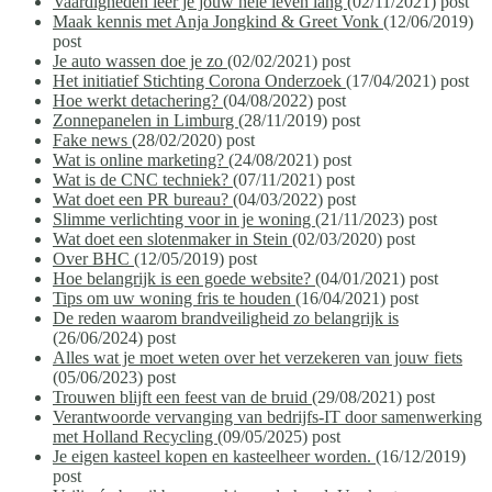
Vaardigheden leer je jouw hele leven lang
(02/11/2021)
post
Maak kennis met Anja Jongkind & Greet Vonk
(12/06/2019)
post
Je auto wassen doe je zo
(02/02/2021)
post
Het initiatief Stichting Corona Onderzoek
(17/04/2021)
post
Hoe werkt detachering?
(04/08/2022)
post
Zonnepanelen in Limburg
(28/11/2019)
post
Fake news
(28/02/2020)
post
Wat is online marketing?
(24/08/2021)
post
Wat is de CNC techniek?
(07/11/2021)
post
Wat doet een PR bureau?
(04/03/2022)
post
Slimme verlichting voor in je woning
(21/11/2023)
post
Wat doet een slotenmaker in Stein
(02/03/2020)
post
Over BHC
(12/05/2019)
post
Hoe belangrijk is een goede website?
(04/01/2021)
post
Tips om uw woning fris te houden
(16/04/2021)
post
De reden waarom brandveiligheid zo belangrijk is
(26/06/2024)
post
Alles wat je moet weten over het verzekeren van jouw fiets
(05/06/2023)
post
Trouwen blijft een feest van de bruid
(29/08/2021)
post
Verantwoorde vervanging van bedrijfs-IT door samenwerking
met Holland Recycling
(09/05/2025)
post
Je eigen kasteel kopen en kasteelheer worden.
(16/12/2019)
post