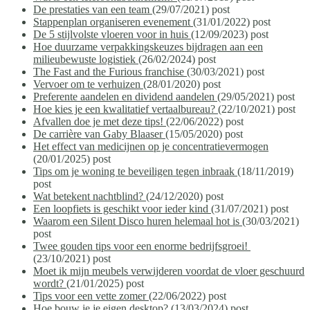
De prestaties van een team
(29/07/2021)
post
Stappenplan organiseren evenement
(31/01/2022)
post
De 5 stijlvolste vloeren voor in huis
(12/09/2023)
post
Hoe duurzame verpakkingskeuzes bijdragen aan een
milieubewuste logistiek
(26/02/2024)
post
The Fast and the Furious franchise
(30/03/2021)
post
Vervoer om te verhuizen
(28/01/2020)
post
Preferente aandelen en dividend aandelen
(29/05/2021)
post
Hoe kies je een kwalitatief vertaalbureau?
(22/10/2021)
post
Afvallen doe je met deze tips!
(22/06/2022)
post
De carrière van Gaby Blaaser
(15/05/2020)
post
Het effect van medicijnen op je concentratievermogen
(20/01/2025)
post
Tips om je woning te beveiligen tegen inbraak
(18/11/2019)
post
Wat betekent nachtblind?
(24/12/2020)
post
Een loopfiets is geschikt voor ieder kind
(31/07/2021)
post
Waarom een Silent Disco huren helemaal hot is
(30/03/2021)
post
Twee gouden tips voor een enorme bedrijfsgroei!
(23/10/2021)
post
Moet ik mijn meubels verwijderen voordat de vloer geschuurd
wordt?
(21/01/2025)
post
Tips voor een vette zomer
(22/06/2022)
post
Hoe bouw je je eigen desktop?
(13/03/2024)
post