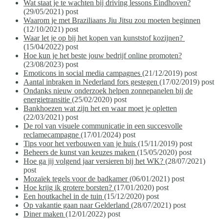
Wat staat je te wachten bij driving lessons Eindhoven?
(29/05/2021)
post
Waarom je met Braziliaans Jiu Jitsu zou moeten beginnen
(12/10/2021)
post
Waar let je op bij het kopen van kunststof kozijnen?
(15/04/2022)
post
Hoe kun je het beste jouw bedrijf online promoten?
(23/08/2023)
post
Emoticons in social media campagnes
(21/12/2019)
post
Aantal inbraken in Nederland fors gestegen
(17/02/2019)
post
Ondanks nieuw onderzoek helpen zonnepanelen bij de
energietransitie
(25/02/2020)
post
Bankhoezen wat zijn het en waar moet je opletten
(22/03/2021)
post
De rol van visuele communicatie in een succesvolle
reclamecampagne
(17/01/2024)
post
Tips voor het verbouwen van je huis
(15/11/2019)
post
Beheers de kunst van keuzes maken
(15/05/2020)
post
Hoe ga jij volgend jaar versieren bij het WK?
(28/07/2021)
post
Mozaïek tegels voor de badkamer
(06/01/2021)
post
Hoe krijg ik grotere borsten?
(17/01/2020)
post
Een houtkachel in de tuin
(15/12/2020)
post
Op vakantie gaan naar Gelderland
(28/07/2021)
post
Diner maken
(12/01/2022)
post