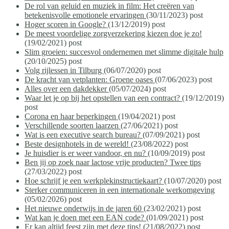
De rol van geluid en muziek in film: Het creëren van
betekenisvolle emotionele ervaringen
(30/11/2023)
post
Hoger scoren in Google?
(13/12/2019)
post
De meest voordelige zorgverzekering kiezen doe je zo!
(19/02/2021)
post
Slim groeien: succesvol ondernemen met slimme digitale hulp
(20/10/2025)
post
Volg rijlessen in Tilburg
(06/07/2020)
post
De kracht van vetplanten: Groene oases
(07/06/2023)
post
Alles over een dakdekker
(05/07/2024)
post
Waar let je op bij het opstellen van een contract?
(19/12/2019)
post
Corona en haar beperkingen
(19/04/2021)
post
Verschillende soorten laarzen
(27/06/2021)
post
Wat is een executive search bureau?
(07/09/2021)
post
Beste designhotels in de wereld!
(23/08/2022)
post
Je huisdier is er weer vandoor, en nu?
(10/09/2019)
post
Ben jij op zoek naar lactose vrije producten? Twee tips
(27/03/2022)
post
Hoe schrijf je een werkplekinstructiekaart?
(10/07/2020)
post
Sterker communiceren in een internationale werkomgeving
(05/02/2026)
post
Het nieuwe onderwijs in de jaren 60
(23/02/2021)
post
Wat kan je doen met een EAN code?
(01/09/2021)
post
Er kan altijd feest zijn met deze tips!
(21/08/2022)
post