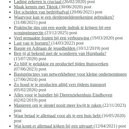
Lading zekeren is cruciaal
(26/02/2020)
post
Maak kennis met Tiktok
(30/06/2020)
post
Het scheiden van bedrijfsafval
(20/06/2021)
post
Waarvoor kan je een derdengeldenrekening gebruiken?
(31/08/2021)
post
Praktische tips om een goede indruk te krijgen bij een
woninginspectie
(23/12/2025)
post
Veel gemaakte fouten bij een verbouwing
(19/03/2020)
post
Last van je borsten?
(14/03/2022)
post
Bassie en Adriaan de jeugdhelden
(10/12/2019)
post
Ben jij al bekend met de wonderen van Hurghada?
(15/07/2020)
post
Zo blijf je gelukkig en productief tijden thuiswerken
(07/06/2023)
post
Basisprincipes van netwerkbeheer voor kleine ondernemingen
(27/06/2024)
post
Zo houd je je producten altijd vers tijdens transport
(05/02/2026)
post
Alles voor je huisdier bij Dierenziekenhuis Eindhoven
(02/02/2019)
post
Manieren om je sleutel nooit meer kwijt te raken
(22/11/2023)
post
Waar betaal je allemaal voor als je een huis hebt
(16/05/2020)
post
Wat komt er allemaal kijken bij een uitvaart
(12/04/2021)
post