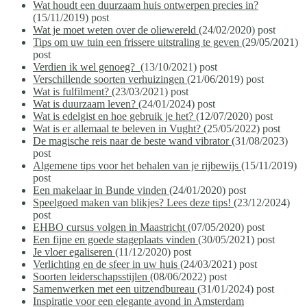
Wat houdt een duurzaam huis ontwerpen precies in?
(15/11/2019)
post
Wat je moet weten over de oliewereld
(24/02/2020)
post
Tips om uw tuin een frissere uitstraling te geven
(29/05/2021)
post
Verdien ik wel genoeg?
(13/10/2021)
post
Verschillende soorten verhuizingen
(21/06/2019)
post
Wat is fulfilment?
(23/03/2021)
post
Wat is duurzaam leven?
(24/01/2024)
post
Wat is edelgist en hoe gebruik je het?
(12/07/2020)
post
Wat is er allemaal te beleven in Vught?
(25/05/2022)
post
De magische reis naar de beste wand vibrator
(31/08/2023)
post
Algemene tips voor het behalen van je rijbewijs
(15/11/2019)
post
Een makelaar in Bunde vinden
(24/01/2020)
post
Speelgoed maken van blikjes? Lees deze tips!
(23/12/2024)
post
EHBO cursus volgen in Maastricht
(07/05/2020)
post
Een fijne en goede stageplaats vinden
(30/05/2021)
post
Je vloer egaliseren
(11/12/2020)
post
Verlichting en de sfeer in uw huis
(24/03/2021)
post
Soorten leiderschapsstijlen
(08/06/2022)
post
Samenwerken met een uitzendbureau
(31/01/2024)
post
Inspiratie voor een elegante avond in Amsterdam