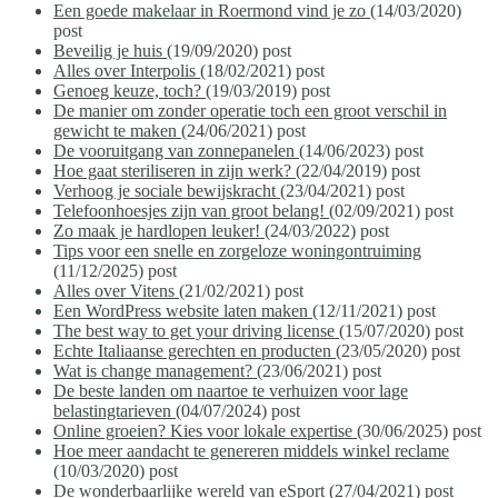
Een goede makelaar in Roermond vind je zo
(14/03/2020)
post
Beveilig je huis
(19/09/2020)
post
Alles over Interpolis
(18/02/2021)
post
Genoeg keuze, toch?
(19/03/2019)
post
De manier om zonder operatie toch een groot verschil in
gewicht te maken
(24/06/2021)
post
De vooruitgang van zonnepanelen
(14/06/2023)
post
Hoe gaat steriliseren in zijn werk?
(22/04/2019)
post
Verhoog je sociale bewijskracht
(23/04/2021)
post
Telefoonhoesjes zijn van groot belang!
(02/09/2021)
post
Zo maak je hardlopen leuker!
(24/03/2022)
post
Tips voor een snelle en zorgeloze woningontruiming
(11/12/2025)
post
Alles over Vitens
(21/02/2021)
post
Een WordPress website laten maken
(12/11/2021)
post
The best way to get your driving license
(15/07/2020)
post
Echte Italiaanse gerechten en producten
(23/05/2020)
post
Wat is change management?
(23/06/2021)
post
De beste landen om naartoe te verhuizen voor lage
belastingtarieven
(04/07/2024)
post
Online groeien? Kies voor lokale expertise
(30/06/2025)
post
Hoe meer aandacht te genereren middels winkel reclame
(10/03/2020)
post
De wonderbaarlijke wereld van eSport
(27/04/2021)
post