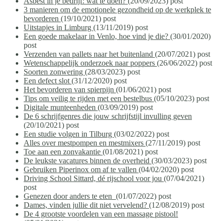
Asbest in je bedrijf: wat te doen?
(20/09/2023)
post
3 manieren om de emotionele gezondheid op de werkplek te
bevorderen
(19/10/2021)
post
Uitstapjes in Limburg
(13/11/2019)
post
Een goede makelaar in Venlo, hoe vind je die?
(30/01/2020)
post
Verzenden van pallets naar het buitenland
(20/07/2021)
post
Wetenschappelijk onderzoek naar poppers
(26/06/2022)
post
Soorten zonwering
(28/03/2023)
post
Een defect slot
(31/12/2020)
post
Het bevorderen van spierpijn
(01/06/2021)
post
Tips om veilig te rijden met een bestelbus
(05/10/2023)
post
Digitale munteenheden
(03/09/2019)
post
De 6 schrijfgenres die jouw schrijfstijl invulling geven
(20/10/2021)
post
Een studie volgen in Tilburg
(03/02/2022)
post
Alles over mestpompen en mestmixers
(27/11/2019)
post
Toe aan een zonvakantie
(01/08/2021)
post
De leukste vacatures binnen de overheid
(30/03/2023)
post
Gebruiken Piperinox om af te vallen
(04/02/2020)
post
Driving School Sittard, dé rijschool voor jou
(07/04/2021)
post
Genezen door anders te eten
(01/07/2022)
post
Dames, vinden jullie dit niet vervelend?
(12/08/2019)
post
De 4 grootste voordelen van een massage pistool!