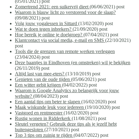
(05/01/2021)
post
Zomertrend 2021: een suikervrij dieet
(06/06/2021)
post
Waarom is blauw licht zo verstorend voor de slaap?
(09/08/2021)
post
Volg jouw yogalessen in Sittard
(13/02/2020)
post
Wat te doen tegen inbrekers?
(21/09/2020)
post
Hoe bereik je online je doelgroep?
(07/04/2021)
post
Klantcontact via social media, e-mail en SMS
(22/10/2021)
post
Tools die de grenzen van remote werken verleggen
(23/04/2024)
post
Deze baantjes in Eindhoven (en omstreken) wil je bekijken
(26/11/2019)
post
Altijd last van mee-eters?
(13/10/2019)
post
Genieten van de oude tijden
(05/06/2021)
post
Een witter gebit krijgen
(04/02/2022)
post
Waarom is Google Analytics zo belangrijk voor jouw
website?
(08/04/2023)
post
Een aantal tips om beter te slapen
(16/02/2020)
post
Maak wiskunde leuk voor iedereen
(19/10/2020)
post
Vastgoed en rentmeester
(16/02/2020)
post
Rustig wonen in Ridderkerk
(11/08/2021)
post
Sleutel vergeten? Gebruik deze tips als je jezelf hebt
buitengesloten
(27/10/2021)
post
Top 3 tips om zuinig te rijden
(04/07/2022)
post