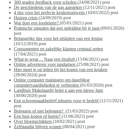
360 graden feedback voor scholen
(24/08/2021)
post
De geschiedenis van de gas aansteker
(12/11/2021)
post
4 tips voor het perfecte keukenontwerp
(10/03/2022)
post
Huizen crisis
(24/09/2019)
post
Wat doet een loodgieter?
(05/01/2021)
post
Praktische signalen dat een opleiding bij je past
(09/01/2026)
post
Belangrijke tips voor het afsluiten van een lening
(10/12/2019)
post
Consumenten en zakelijke klanten centraal zetten
(17/04/2021)
post
What to wear… Naar een bruiloft
(15/06/2021)
post
Online adverteren voor tandartsen
(25/08/2021)
post
Hier moet je op letten bij het kopen van een keuken
(28/06/2024)
post
Online computer trainingen om dagelijkse
computervaardigheden te verbreden
(01/03/2020)
post
Landhuis Makelaardij helpt u aan een nieuw huis
(30/06/2020)
post
Een schoonmaakbedrijf inhuren voor je bedrijf
(12/11/2021)
post
Beleggen of niet beleggen?
(21/03/2022)
post
Een huis kopen of huren?
(11/06/2023)
post
Over bloemschikken
(18/02/2021)
post
Zelfstandig blijven wonen
(08/04/2021)
post