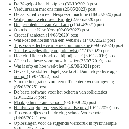
De Vogelpokken bij kippen
(30/10/2021)
post
Verduurzaam met ons mee
(26/05/2023)
post
De aanschaf van een Nespresso machine
(18/02/2020)
post
Wat je moet weten over Ripple
(27/06/2020)
post
De geschiedenis van Wehkamp
(15/04/2021)
post
Op reis naar New York
(02/03/2022)
post
Creatief genieten
(14/08/2020)
post
Wat kost het hosten van een website?
(14/06/2021)
post
Tips voor effectieve interne communicatie
(09/06/2024)
post
5 leuke weetjes die je nog niet wist
(15/07/2022)
post
Hoe vind ik een boek dat bij mij past?
(30/11/2019)
post
Alleen het beste voor jouw huisdier
(23/07/2019)
post
Wat is sftp en hoe werkt het?
(19/08/2021)
post
Gevaarlijke stoffen dagelijkse kost? Dan heb je deze app
nodig!
(15/07/2022)
post
Slimme integraties voor een efficiëntere werkomgeving
(05/03/2025)
post
De beste software voor het beheren van sollicitaties
(20/11/2025)
post
Maak je huis brand schoon
(03/10/2020)
post
Huidverzorging volgens Korean Beauty
(19/11/2020)
post
Tips voor rijlessen bij driving school Voorschoten
(14/06/2021)
post
Oplossingen voor de stijgende werkdruk in fysiotherapie
(08/11/2023)
post