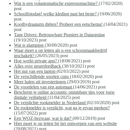
Wat is een volautomatische espressomachine?
(17/02/2020)
post
Schoolfotodag! welke kleding past het beste?
(19/06/2020)
post
Koolhydraatarm diëten? Probeer een eetschema!
(14/04/2021)
post
Tape Drives: Betrouwbare Pioniers in Dataopslag
(19/10/2023)
post
Wat is glamping
(30/09/2020)
post
Waar moet u op letten als u een schoonmaakbedrijf
inschakelt?
(26/05/2023)
post
Hoe werkt private apn?
(18/08/2021)
post
Alles over neurofeedback
(30/10/2021)
post
Het nut van een laptop
(02/03/2022)
post
De verschillende soorten cups
(18/02/2020)
post
Meer halen uit investeringen
(29/03/2019)
post
De voordelen van een automaat
(14/06/2021)
post
Bescherm je online accounts: onmisbare tips voor jouw
digitale veiligheid
(11/04/2025)
post
De verplichte rookmelder in Nederland
(02/10/2020)
post
De rookmelder is verplicht, wat ga je ervan merken?
(15/07/2022)
post
Een WOZ-bezwaar, wat is dat?
(09/12/2019)
post
Hier moet je op letten bij het ontwerpen van een website
(20/08/2021)
post