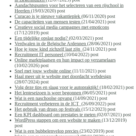
Aandachtspunten voor het selecteren van een rijschool in
Heerlen
(19/03/2020)
post
Curaçao is je nieuwe vakantieplek
(06/11/2020)
post
De capaciteiten van mensen testen
(21/04/2021)
post
Creatieve social media campagnes met emoticons
(17/12/2019)
post
Een tijdelijke opslag nodig?
(02/03/2021)
post
Verdwalen in de Belgische Ardennen
(28/06/2021)
post
Hoe je jouw kind zichzelf laat zijn
(24/11/2021)
post
Recruitment IT personeel
(10/04/2022)
post
Online marktplaatsen en hun impact op verzamelaars
(10/02/2026)
post
Snel met jouw website online
(11/11/2021)
post
Haal meer uit je website met doordacht webdesign
(28/07/2024)
post
Volg deze tips en slaag voor je autopraktijk!
(18/02/2021)
post
Het lenteseizoen is weer begonnen
(06/05/2021)
post
Wat is een naschoolse opvang
(14/09/2021)
post
Recruitment verbeteren in de ICT
(26/09/2022)
post
Het gebruik van drugs op festivals
(15/12/2023)
post
Een KPI dashboard om prestaties te meten
(02/07/2021)
post
WordPress stappen om een website te maken
(13/12/2019)
post
Wat is een bubbelenvelop precies
(23/02/2019)
post