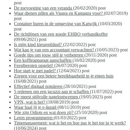
post
De toevoeging van een veranda
(20/02/2020)
post
Waar dienen pillen als Viagra en Kamagra voor?
(02/07/2019)
post
Container huren in de omgeving van Katwijk
(10/03/2020)
post
De richtlijnen van een goede EHBO verbandkoffer
(09/06/2021)
post
Is mijn kind kleurenblind?
(22/02/2022)
post
Wat kan je van een accountant verwachten?
(10/05/2023)
post
Goede tips om jouw stijl te verbeteren
(20/11/2020)
post
Een koffieapparaat aanschaffen
(16/02/2020)
post
Feestbeesten opgelet!
(26/07/2020)
post
Hoe start je met padel?
(12/04/2021)
post
Zorgen voor een betere bereikbaarheid in je eigen huis
(16/08/2021)
post
Effectief digitaal notuleren
(28/10/2021)
post
5 redenen om een jacuzzi aan te schaffen
(11/07/2022)
post
De meest stijlvolle nagelontwerpen
(19/05/2023)
post
VPN, wat is het?
(18/08/2019)
post
Waar haal jij je e-liquid
(08/11/2019)
post
Wie zijn Odiots en wat doen zij?
(25/10/2020)
post
Leren programmeren
(01/03/2022)
post
Timemanagement: wat is het en hoe pas je het toe in je werk?
(10/06/2024)
post