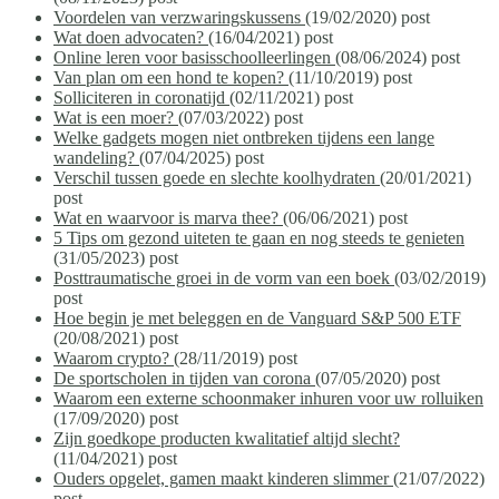
Voordelen van verzwaringskussens
(19/02/2020)
post
Wat doen advocaten?
(16/04/2021)
post
Online leren voor basisschoolleerlingen
(08/06/2024)
post
Van plan om een hond te kopen?
(11/10/2019)
post
Solliciteren in coronatijd
(02/11/2021)
post
Wat is een moer?
(07/03/2022)
post
Welke gadgets mogen niet ontbreken tijdens een lange
wandeling?
(07/04/2025)
post
Verschil tussen goede en slechte koolhydraten
(20/01/2021)
post
Wat en waarvoor is marva thee?
(06/06/2021)
post
5 Tips om gezond uiteten te gaan en nog steeds te genieten
(31/05/2023)
post
Posttraumatische groei in de vorm van een boek
(03/02/2019)
post
Hoe begin je met beleggen en de Vanguard S&P 500 ETF
(20/08/2021)
post
Waarom crypto?
(28/11/2019)
post
De sportscholen in tijden van corona
(07/05/2020)
post
Waarom een externe schoonmaker inhuren voor uw rolluiken
(17/09/2020)
post
Zijn goedkope producten kwalitatief altijd slecht?
(11/04/2021)
post
Ouders opgelet, gamen maakt kinderen slimmer
(21/07/2022)
post