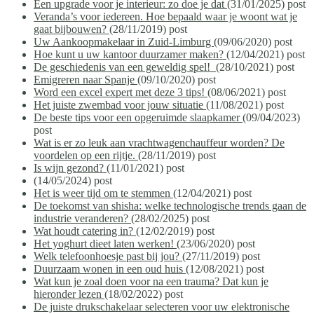
Een upgrade voor je interieur: zo doe je dat
(31/01/2025)
post
Veranda’s voor iedereen. Hoe bepaald waar je woont wat je
gaat bijbouwen?
(28/11/2019)
post
Uw Aankoopmakelaar in Zuid-Limburg
(09/06/2020)
post
Hoe kunt u uw kantoor duurzamer maken?
(12/04/2021)
post
De geschiedenis van een geweldig spel!
(28/10/2021)
post
Emigreren naar Spanje
(09/10/2020)
post
Word een excel expert met deze 3 tips!
(08/06/2021)
post
Het juiste zwembad voor jouw situatie
(11/08/2021)
post
De beste tips voor een opgeruimde slaapkamer
(09/04/2023)
post
Wat is er zo leuk aan vrachtwagenchauffeur worden? De
voordelen op een rijtje.
(28/11/2019)
post
Is wijn gezond?
(11/01/2021)
post
(14/05/2024)
post
Het is weer tijd om te stemmen
(12/04/2021)
post
De toekomst van shisha: welke technologische trends gaan de
industrie veranderen?
(28/02/2025)
post
Wat houdt catering in?
(12/02/2019)
post
Het yoghurt dieet laten werken!
(23/06/2020)
post
Welk telefoonhoesje past bij jou?
(27/11/2019)
post
Duurzaam wonen in een oud huis
(12/08/2021)
post
Wat kun je zoal doen voor na een trauma? Dat kun je
hieronder lezen
(18/02/2022)
post
De juiste drukschakelaar selecteren voor uw elektronische