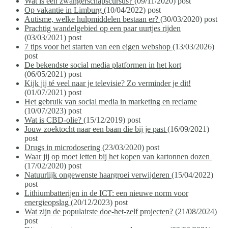
Wat is een zwangerschapscursus?
(09/11/2020)
post
Op vakantie in Limburg
(10/04/2022)
post
Autisme, welke hulpmiddelen bestaan er?
(30/03/2020)
post
Prachtig wandelgebied op een paar uurtjes rijden
(03/03/2021)
post
7 tips voor het starten van een eigen webshop
(13/03/2026)
post
De bekendste social media platformen in het kort
(06/05/2021)
post
Kijk jij té veel naar je televisie? Zo verminder je dit!
(01/07/2021)
post
Het gebruik van social media in marketing en reclame
(10/07/2023)
post
Wat is CBD-olie?
(15/12/2019)
post
Jouw zoektocht naar een baan die bij je past
(16/09/2021)
post
Drugs in microdosering
(23/03/2020)
post
Waar jij op moet letten bij het kopen van kartonnen dozen
(17/02/2020)
post
Natuurlijk ongewenste haargroei verwijderen
(15/04/2022)
post
Lithiumbatterijen in de ICT: een nieuwe norm voor
energieopslag
(20/12/2023)
post
Wat zijn de populairste doe-het-zelf projecten?
(21/08/2024)
post