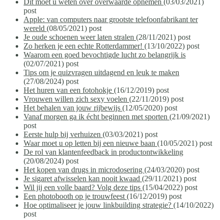
Dit moet u weten over overwaarde opnemen
(03/03/2021)
post
Apple: van computers naar grootste telefoonfabrikant ter
wereld
(08/05/2021)
post
Je oude schoenen weer laten stralen
(28/11/2021)
post
Zo herken je een echte Rotterdammer!
(13/10/2022)
post
Waarom een goed bevochtigde lucht zo belangrijk is
(02/07/2021)
post
Tips om je quizvragen uitdagend en leuk te maken
(27/08/2024)
post
Het huren van een fotohokje
(16/12/2019)
post
Vrouwen willen zich sexy voelen
(22/11/2019)
post
Het behalen van jouw rijbewijs
(12/05/2020)
post
Vanaf morgen ga ik écht beginnen met sporten
(21/09/2021)
post
Eerste hulp bij verhuizen
(03/03/2021)
post
Waar moet u op letten bij een nieuwe baan
(10/05/2021)
post
De rol van klantenfeedback in productontwikkeling
(20/08/2024)
post
Het kopen van drugs in microdosering
(24/03/2020)
post
Je sigaret afwisselen kan nooit kwaad
(29/11/2021)
post
Wil jij een volle baard? Volg deze tips
(15/04/2022)
post
Een photobooth op je trouwfeest
(16/12/2019)
post
Hoe optimaliseer je jouw linkbuilding strategie?
(14/10/2022)
post