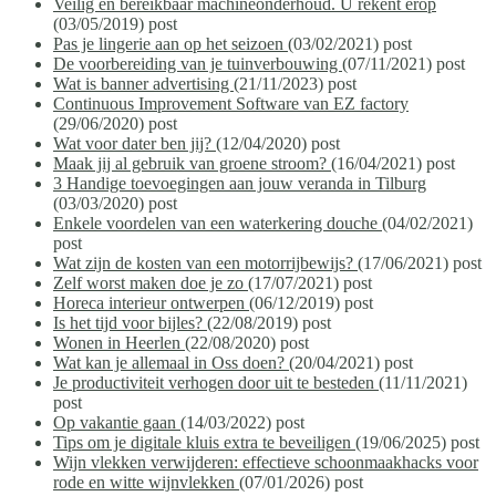
Veilig én bereikbaar machineonderhoud. U rekent erop
(03/05/2019)
post
Pas je lingerie aan op het seizoen
(03/02/2021)
post
De voorbereiding van je tuinverbouwing
(07/11/2021)
post
Wat is banner advertising
(21/11/2023)
post
Continuous Improvement Software van EZ factory
(29/06/2020)
post
Wat voor dater ben jij?
(12/04/2020)
post
Maak jij al gebruik van groene stroom?
(16/04/2021)
post
3 Handige toevoegingen aan jouw veranda in Tilburg
(03/03/2020)
post
Enkele voordelen van een waterkering douche
(04/02/2021)
post
Wat zijn de kosten van een motorrijbewijs?
(17/06/2021)
post
Zelf worst maken doe je zo
(17/07/2021)
post
Horeca interieur ontwerpen
(06/12/2019)
post
Is het tijd voor bijles?
(22/08/2019)
post
Wonen in Heerlen
(22/08/2020)
post
Wat kan je allemaal in Oss doen?
(20/04/2021)
post
Je productiviteit verhogen door uit te besteden
(11/11/2021)
post
Op vakantie gaan
(14/03/2022)
post
Tips om je digitale kluis extra te beveiligen
(19/06/2025)
post
Wijn vlekken verwijderen: effectieve schoonmaakhacks voor
rode en witte wijnvlekken
(07/01/2026)
post