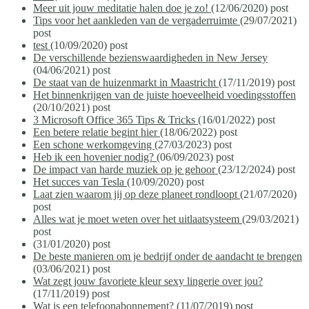
Meer uit jouw meditatie halen doe je zo!
(12/06/2020)
post
Tips voor het aankleden van de vergaderruimte
(29/07/2021)
post
test
(10/09/2020)
post
De verschillende bezienswaardigheden in New Jersey
(04/06/2021)
post
De staat van de huizenmarkt in Maastricht
(17/11/2019)
post
Het binnenkrijgen van de juiste hoeveelheid voedingsstoffen
(20/10/2021)
post
3 Microsoft Office 365 Tips & Tricks
(16/01/2022)
post
Een betere relatie begint hier
(18/06/2022)
post
Een schone werkomgeving
(27/03/2023)
post
Heb ik een hovenier nodig?
(06/09/2023)
post
De impact van harde muziek op je gehoor
(23/12/2024)
post
Het succes van Tesla
(10/09/2020)
post
Laat zien waarom jij op deze planeet rondloopt
(21/07/2020)
post
Alles wat je moet weten over het uitlaatsysteem
(29/03/2021)
post
(31/01/2020)
post
De beste manieren om je bedrijf onder de aandacht te brengen
(03/06/2021)
post
Wat zegt jouw favoriete kleur sexy lingerie over jou?
(17/11/2019)
post
Wat is een telefoonabonnement?
(11/07/2019)
post