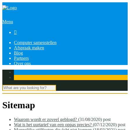
Menu

Computer samenstellen
Afspraak maken
Blog
Partners
Over ons
Sitemap
Waarom wordt er zoveel geblogd?
(31/08/2020)
post
Wat is het uurtarief van een oppas precies?
(07/12/2020)
post
Mannelijke stijlfouten die écht niet kunnen
(18/03/2021)
post