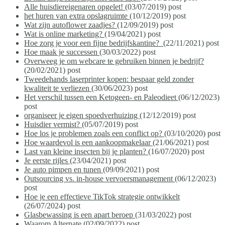
Alle huisdiereigenaren opgelet!
(03/07/2019)
post
het huren van extra opslagruimte
(10/12/2019)
post
Wat zijn autoflower zaadjes?
(12/09/2019)
post
Wat is online marketing?
(19/04/2021)
post
Hoe zorg je voor een fijne bedrijfskantine?
(22/11/2021)
post
Hoe maak je successen
(30/03/2022)
post
Overweeg je om webcare te gebruiken binnen je bedrijf?
(20/02/2021)
post
Tweedehands laserprinter kopen: bespaar geld zonder
kwaliteit te verliezen
(30/06/2023)
post
Het verschil tussen een Ketogeen- en Paleodieet
(06/12/2023)
post
organiseer je eigen spoedverhuizing
(12/12/2019)
post
Huisdier vermist?
(05/07/2019)
post
Hoe los je problemen zoals een conflict op?
(03/10/2020)
post
Hoe waardevol is een aankoopmakelaar
(21/06/2021)
post
Last van kleine insecten bij je planten?
(16/07/2020)
post
Je eerste rijles
(23/04/2021)
post
Je auto pimpen en tunen
(09/09/2021)
post
Outsourcing vs. in-house vervoersmanagement
(06/12/2023)
post
Hoe je een effectieve TikTok strategie ontwikkelt
(26/07/2024)
post
Glasbewassing is een apart beroep
(31/03/2022)
post
Waarom Alternate
(02/09/2022)
post