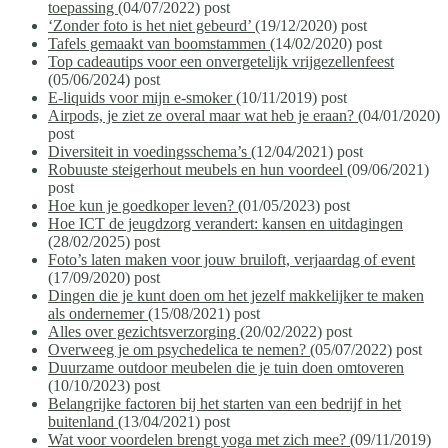
toepassing
(04/07/2022)
post
‘Zonder foto is het niet gebeurd’
(19/12/2020)
post
Tafels gemaakt van boomstammen
(14/02/2020)
post
Top cadeautips voor een onvergetelijk vrijgezellenfeest
(05/06/2024)
post
E-liquids voor mijn e-smoker
(10/11/2019)
post
Airpods, je ziet ze overal maar wat heb je eraan?
(04/01/2020)
post
Diversiteit in voedingsschema’s
(12/04/2021)
post
Robuuste steigerhout meubels en hun voordeel
(09/06/2021)
post
Hoe kun je goedkoper leven?
(01/05/2023)
post
Hoe ICT de jeugdzorg verandert: kansen en uitdagingen
(28/02/2025)
post
Foto’s laten maken voor jouw bruiloft, verjaardag of event
(17/09/2020)
post
Dingen die je kunt doen om het jezelf makkelijker te maken
als ondernemer
(15/08/2021)
post
Alles over gezichtsverzorging
(20/02/2022)
post
Overweeg je om psychedelica te nemen?
(05/07/2022)
post
Duurzame outdoor meubelen die je tuin doen omtoveren
(10/10/2023)
post
Belangrijke factoren bij het starten van een bedrijf in het
buitenland
(13/04/2021)
post
Wat voor voordelen brengt yoga met zich mee?
(09/11/2019)