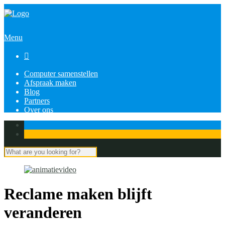
Menu

Computer samenstellen
Afspraak maken
Blog
Partners
Over ons
Reclame maken blijft
veranderen