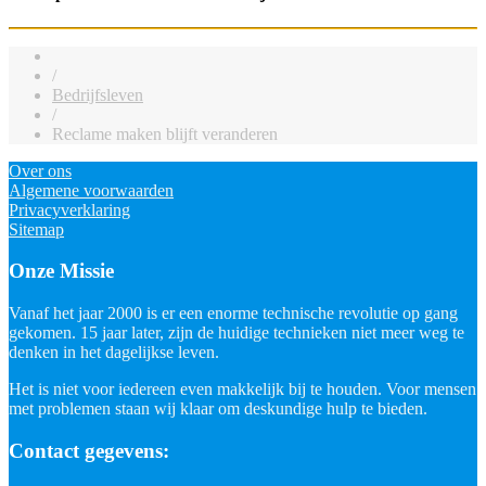
/
Bedrijfsleven
/
Reclame maken blijft veranderen
Over ons
Algemene voorwaarden
Privacyverklaring
Sitemap
Onze Missie
Vanaf het jaar 2000 is er een enorme technische revolutie op gang
gekomen. 15 jaar later, zijn de huidige technieken niet meer weg te
denken in het dagelijkse leven.
Het is niet voor iedereen even makkelijk bij te houden. Voor mensen
met problemen staan wij klaar om deskundige hulp te bieden.
Contact gegevens: