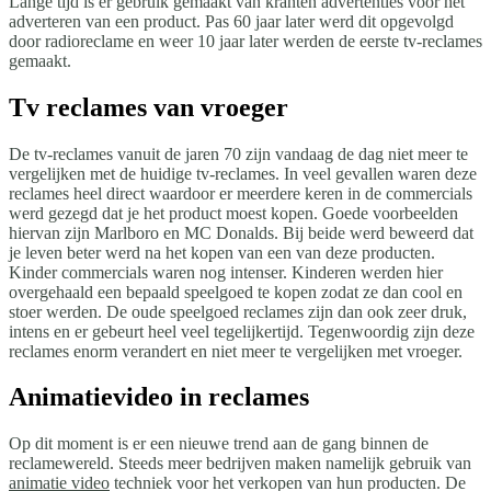
Lange tijd is er gebruik gemaakt van kranten advertenties voor het
adverteren van een product. Pas 60 jaar later werd dit opgevolgd
door radioreclame en weer 10 jaar later werden de eerste tv-reclames
gemaakt.
Tv reclames van vroeger
De tv-reclames vanuit de jaren 70 zijn vandaag de dag niet meer te
vergelijken met de huidige tv-reclames. In veel gevallen waren deze
reclames heel direct waardoor er meerdere keren in de commercials
werd gezegd dat je het product moest kopen. Goede voorbeelden
hiervan zijn Marlboro en MC Donalds. Bij beide werd beweerd dat
je leven beter werd na het kopen van een van deze producten.
Kinder commercials waren nog intenser. Kinderen werden hier
overgehaald een bepaald speelgoed te kopen zodat ze dan cool en
stoer werden. De oude speelgoed reclames zijn dan ook zeer druk,
intens en er gebeurt heel veel tegelijkertijd. Tegenwoordig zijn deze
reclames enorm verandert en niet meer te vergelijken met vroeger.
Animatievideo in reclames
Op dit moment is er een nieuwe trend aan de gang binnen de
reclamewereld. Steeds meer bedrijven maken namelijk gebruik van
animatie video
techniek voor het verkopen van hun producten. De