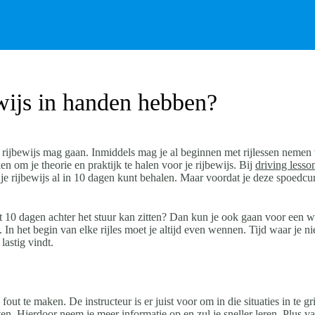
ewijs in handen hebben?
r je rijbewijs mag gaan. Inmiddels mag je al beginnen met rijlessen nemen
n om je theorie en praktijk te halen voor je rijbewijs. Bij
driving less
je rijbewijs al in 10 dagen kunt behalen. Maar voordat je deze spoedcu
iet 10 dagen achter het stuur kan zitten? Dan kun je ook gaan voor een 
In het begin van elke rijles moet je altijd even wennen. Tijd waar je niet
lastig vindt.
out te maken. De instructeur is er juist voor om in die situaties in te 
ten. Hierdoor neem je meer informatie op en zul je sneller leren. Plus va