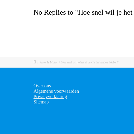
No Replies to "Hoe snel wil je het
/
Auto & Motor
/
Hoe snel wil je het rijbewijs in handen hebben?
Over ons
Algemene voorwaarden
Privacyverklaring
Sitemap