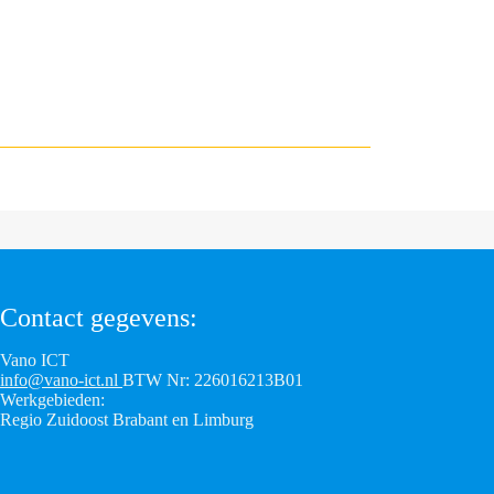
Contact gegevens:
Vano ICT
info@vano-ict.nl
BTW Nr: 226016213B01
Werkgebieden:
Regio Zuidoost Brabant en Limburg