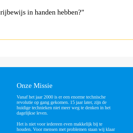
 rijbewijs in handen hebben?"
Onze Missie
Vanaf het jaar 2000 is er een enorme technische
revolutie op gang gekomen. 15 jaar later, zijn de
huidige technieken niet meer weg te denken in het
dagelijkse leven.
Het is niet voor iedereen even makkelijk bij te
houden. Voor mensen met problemen staan wij klaar