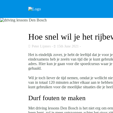
Hoe snel wil je het rijb
Peter Lijsters
15th June 2021
Het is eindelijk zover, je hebt de leeftijd dat je voo
eindexamens heb je zeeën van tijd die je kunt gebruike
adres. Hier kun je gaan voor die spoedcursus waar je 
gehaald.
Wil je toch liever de tijd nemen, omdat je wellicht n
van in totaal 120 minuten achter elkaar aan te hebben. 
kunt gebruiken voor die moeilijke situaties die je heel 
Durf fouten te maken
Met driving lessons Den Bosch is het niet erg om een f
heen bent, zul je meer ontspannen achter het stuur zit