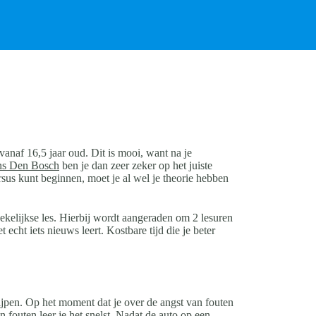
 vanaf 16,5 jaar oud. Dit is mooi, want na je
ons Den Bosch
ben je dan zeer zeker op het juiste
rsus kunt beginnen, moet je al wel je theorie hebben
wekelijkse les. Hierbij wordt aangeraden om 2 lesuren
 echt iets nieuws leert. Kostbare tijd die je beter
grijpen. Op het moment dat je over de angst van fouten
n fouten leer je het snelst. Nadat de auto op een