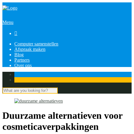
Menu

Computer samenstellen
Afspraak maken
Blog
Partners
Over ons
Duurzame alternatieven voor
cosmeticaverpakkingen