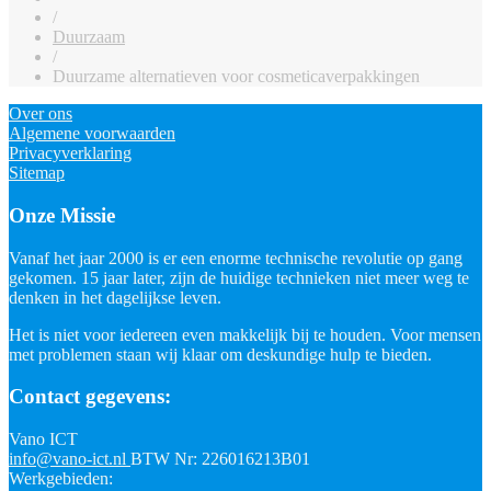
/
Duurzaam
/
Duurzame alternatieven voor cosmeticaverpakkingen
Over ons
Algemene voorwaarden
Privacyverklaring
Sitemap
Onze Missie
Vanaf het jaar 2000 is er een enorme technische revolutie op gang
gekomen. 15 jaar later, zijn de huidige technieken niet meer weg te
denken in het dagelijkse leven.
Het is niet voor iedereen even makkelijk bij te houden. Voor mensen
met problemen staan wij klaar om deskundige hulp te bieden.
Contact gegevens:
Vano ICT
info@vano-ict.nl
BTW Nr: 226016213B01
Werkgebieden: