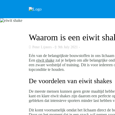
Waarom is een eiwit sha
Peter Lijsters
9th July 2021
Eén van de belangrijkste bouwstoffen in ons lichaam i
Een
eiwit shake
zal je helpen om alle belangrijke ond
een zware wedstrijd of training. Dit is voor iedereen
topconditie te houden.
De voordelen van eiwit shakes
De meeste mensen kunnen geen grote maaltijd hebben v
kant en klare eiwit shakes zijn daarom een perfecte o
gebleken dat intensieve sporters minder last hebben va
Dit komt voornamelijk omdat het lichaam direct de bo
Door op het moment dat je een snack wil nemen voor 