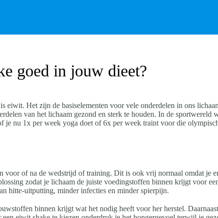
ke goed in jouw dieet?
s eiwit. Het zijn de basiselementen voor vele onderdelen in ons lichaam
erdelen van het lichaam gezond en sterk te houden. In de sportwereld w
 of je nu 1x per week yoga doet of 6x per week traint voor die olympisc
oor of na de wedstrijd of training. Dit is ook vrij normaal omdat je e
plossing zodat je lichaam de juiste voedingstoffen binnen krijgt voor ee
n hitte-uitputting, minder infecties en minder spierpijn.
uwstoffen binnen krijgt wat het nodig heeft voor her herstel. Daarnaast
een eiwit shake te kiezen onderdruk je het hongergevoel terwijl je gez