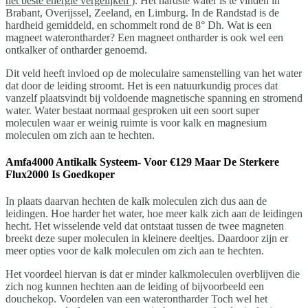
het beste energie vergelijken
). Het hardste water is te vinden in
Brabant, Overijssel, Zeeland, en Limburg. In de Randstad is de
hardheid gemiddeld, en schommelt rond de 8° Dh. Wat is een
magneet waterontharder? Een magneet ontharder is ook wel een
ontkalker of ontharder genoemd.
Dit veld heeft invloed op de moleculaire samenstelling van het water
dat door de leiding stroomt. Het is een natuurkundig proces dat
vanzelf plaatsvindt bij voldoende magnetische spanning en stromend
water. Water bestaat normaal gesproken uit een soort super
moleculen waar er weinig ruimte is voor kalk en magnesium
moleculen om zich aan te hechten.
Amfa4000 Antikalk Systeem- Voor €129 Maar De Sterkere
Flux2000 Is Goedkoper
In plaats daarvan hechten de kalk moleculen zich dus aan de
leidingen. Hoe harder het water, hoe meer kalk zich aan de leidingen
hecht. Het wisselende veld dat ontstaat tussen de twee magneten
breekt deze super moleculen in kleinere deeltjes. Daardoor zijn er
meer opties voor de kalk moleculen om zich aan te hechten.
Het voordeel hiervan is dat er minder kalkmoleculen overblijven die
zich nog kunnen hechten aan de leiding of bijvoorbeeld een
douchekop. Voordelen van een waterontharder Toch wel het