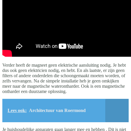
Verder heeft de magneet geen elektrische aansluiting nodig. Je hebt
dus ook geen elektricien nodig, en hebt. En als laatste, er zijn geen
filters of andere onderdelen die schoongemaakt moeten worden, of
zelfs vervangen. Na de simpele installatie heb je geen omkijken
meer naar de magnetische waterontharder. Ook is een magnetische
ontharder een duurzame oplossing.
Lees ook:
Architectuur van Roermond
Je huishoudelijke apparaten gaan langer mee en hebben . Dit is niet