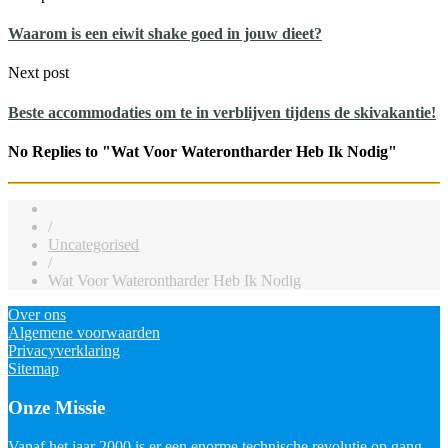
Waarom is een eiwit shake goed in jouw dieet?
Next post
Beste accommodaties om te in verblijven tijdens de skivakantie!
No Replies to "Wat Voor Waterontharder Heb Ik Nodig"
/
Uncategorised
/
Wat Voor Waterontharder Heb Ik Nodig
Over ons
Algemene voorwaarden
Privacyverklaring
Sitemap
Onze Missie
Vanaf het jaar 2000 is er een enorme technische revolutie op gang