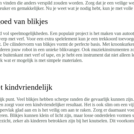
en vinden die anders verspild zouden worden. Zorg dat je een veilige we
euker en gemakkelijker. Nu je weet wat je nodig hebt, kun je met volle
oed van blikjes
d vol speelmogelijkheden. Een populair project is het maken van autoot
twerp met verf. Voor een extra spelelement kun je een trekkoord toevoe
t. De cilindervorm van blikjes vormt de perfecte basis. Met kroonkurk
randeren jouw robot in een unieke blikvanger. Ook muziekinstrumenten 
r de buitenkant met verf of tape, en je hebt een instrument dat niet alle
dek wat er mogelijk is met simpele materialen.
t kindvriendelijk
rijk punt. Veel blikjes hebben scherpe randen die gevaarlijk kunnen zijn.
 zorgt voor een kindvriendelijker resultaat. Het is ook slim om een vij
vlak glad aan en is het veilig om aan te raken. Zorg er daarnaast voor d
ren. Blikjes kunnen klein of licht zijn, maar losse onderdelen vormen 
ezicht, zeker als kinderen betrokken zijn bij het knutselen. Dit voorko