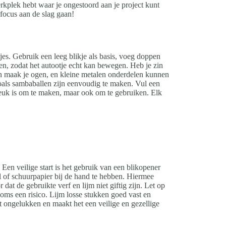
rkplek hebt waar je ongestoord aan je project kunt
 focus aan de slag gaan!
jes. Gebruik een leeg blikje als basis, voeg doppen
gen, zodat het autootje echt kan bewegen. Heb je zin
en maak je ogen, en kleine metalen onderdelen kunnen
zoals sambaballen zijn eenvoudig te maken. Vul een
en leuk is om te maken, maar ook om te gebruiken. Elk
 Een veilige start is het gebruik van een blikopener
l of schuurpapier bij de hand te hebben. Hiermee
at de gebruikte verf en lijm niet giftig zijn. Let op
soms een risico. Lijm losse stukken goed vast en
mt ongelukken en maakt het een veilige en gezellige