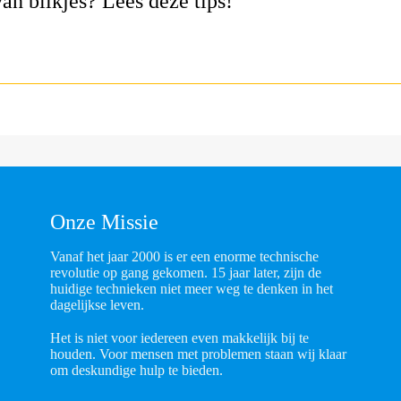
n blikjes? Lees deze tips!"
Onze Missie
Vanaf het jaar 2000 is er een enorme technische
revolutie op gang gekomen. 15 jaar later, zijn de
huidige technieken niet meer weg te denken in het
dagelijkse leven.
Het is niet voor iedereen even makkelijk bij te
houden. Voor mensen met problemen staan wij klaar
om deskundige hulp te bieden.