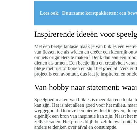
Lees ook:
Duurzame kerstpakketten: een bewu
Inspirerende ideeën voor speelg
Met een beetje fantasie maak je van blikjes een werel
van flessen toe als wielen en creëer een kleurrijk on
om iets originelers te maken? Denk dan aan een robo
dienen als armen. Een beetje lijm en creativiteit ve
blikje met rijst of bonen en sluit het goed af. Versie
project is een avontuur, dus laat je inspireren en ont
Van hobby naar statement: waar
Speelgoed maken van blikjes is meer dan een leuke h
kan zijn. Het is niet alleen goed voor het milieu, ma
weggegooid. Door ze een nieuw doel te geven, draag j
eigenlijk een bron van inspiratie kan zijn. Naast he
zelfs sieraden. Het proces blijft hetzelfde: wat ooit
anders te denken over afval en consumptie.