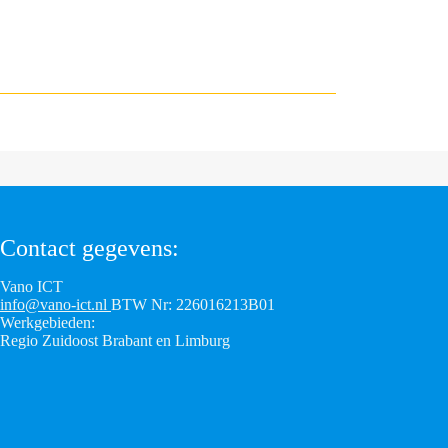
Contact gegevens:
Vano ICT
info@vano-ict.nl
BTW Nr: 226016213B01
Werkgebieden:
Regio Zuidoost Brabant en Limburg