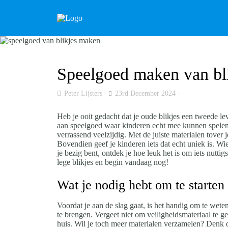
Speelgoed maken van bli
Peter Lijsters
23rd December 2024
Heb je ooit gedacht dat je oude blikjes een tweede le
aan speelgoed waar kinderen echt mee kunnen spelen.
verrassend veelzijdig. Met de juiste materialen tover j
Bovendien geef je kinderen iets dat echt uniek is. Wi
je bezig bent, ontdek je hoe leuk het is om iets nutt
lege blikjes en begin vandaag nog!
Wat je nodig hebt om te starten
Voordat je aan de slag gaat, is het handig om te weten
te brengen. Vergeet niet om veiligheidsmateriaal te g
huis. Wil je toch meer materialen verzamelen? Denk