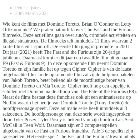
Peter Lijsters
30th March 2021
Wie kent de films met Dominic Toretto, Brian O’Conner en Letty
Ortiz nou niet? We praten natuurlijk over The Fast and the Furious
filmreeks. Deze actiefilms gaan over auto’s, criminele activiteiten en
illegale straatraces. De filmreeks telt inmiddels 11 films waarvan 2
korte films en 1 spin-off. De eerste film ging in première in 2001.
Dit jaar (2021) heeft The Fast and the Furious zijn 20-jarige
jubileum. Daarnaast komt er dit jaar een twaalfde film uit genaamd
F9 (Fast & Furious 9). In deze opkomende film neemt Dominic
Toretto en zijn familie het op tegen Cipher. Cipher is van de laatst
uitgebrachte film. In de opkomende film zal zij de hulp inschakelen
van Jakob Toretto, beter bekend als de moordlustige broer van
Dominic Toretto en Mia Toretto. Cipher heeft nog een appeltje te
schillen met Dominic na de afloop van The Fate of the Furious (F8).
Naast de films bestaat deze franchise ook uit een animatieserie op
Netflix waarin het neefje van Dominic Toretto (Tony Toretto) de
hoofdpersonage speelt. Deze animatie serie heeft inmiddels al 3
seizoenen. De hoofdpersonage van deze serie wordt ingesproken
door Tyler Posey. Tyler Posey is bekend van zijn hoofdrol als Scott
McCall in Teen Wolf. Daarnaast zijn er 3 computerspellen
uitgebracht van de
Fast en Furious
franchise. Alle 3 de spellen zijn
racespellen. Het eerste spel ‘The Fast and the Furious’ kwam uit als