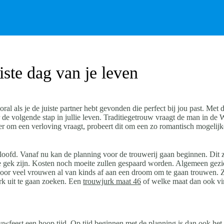
ste dag van je leven
l als je de juiste partner hebt gevonden die perfect bij jou past. Met d
or de volgende stap in jullie leven. Traditiegetrouw vraagt de man in d
r om een verloving vraagt, probeert dit om een zo romantisch mogelijk
oofd. Vanaf nu kan de planning voor de trouwerij gaan beginnen. Dit z
te gek zijn. Kosten noch moeite zullen gespaard worden. Algemeen gezi
 voor veel vrouwen al van kinds af aan een droom om te gaan trouwen.
k uit te gaan zoeken. Een
trouwjurk maat 46
of welke maat dan ook vi
uwfeest een hoop tijd. Op tijd beginnen met de planning is dan ook het b