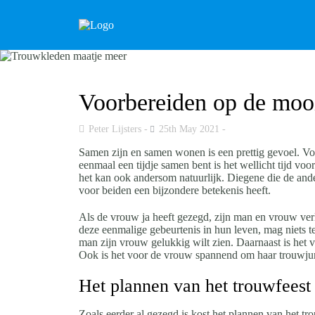
Voorbereiden op de mooi
Peter Lijsters
25th May 2021
Samen zijn en samen wonen is een prettig gevoel. Voora
eenmaal een tijdje samen bent is het wellicht tijd vo
het kan ook andersom natuurlijk. Diegene die de ande
voor beiden een bijzondere betekenis heeft.
Als de vrouw ja heeft gezegd, zijn man en vrouw verl
deze eenmalige gebeurtenis in hun leven, mag niets 
man zijn vrouw gelukkig wilt zien. Daarnaast is het
Ook is het voor de vrouw spannend om haar trouwjur
Het plannen van het trouwfeest
Zoals eerder al gezegd is kost het plannen van het tro