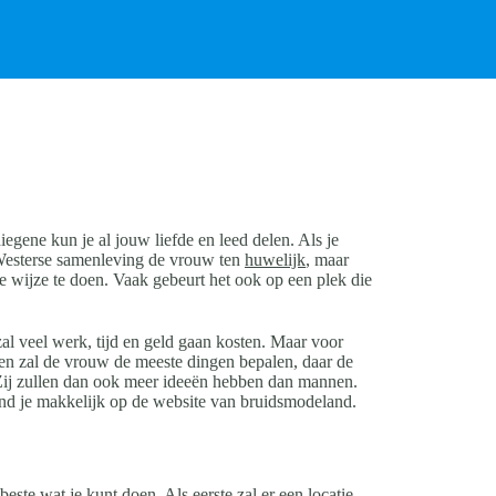
iegene kun je al jouw liefde en leed delen. Als je
e Westerse samenleving de vrouw ten
huwelijk
, maar
e wijze te doen. Vaak gebeurt het ook op een plek die
al veel werk, tijd en geld gaan kosten. Maar voor
en zal de vrouw de meeste dingen bepalen, daar de
 Zij zullen dan ook meer ideeën hebben dan mannen.
nd je makkelijk op de website van bruidsmodeland.
este wat je kunt doen. Als eerste zal er een locatie