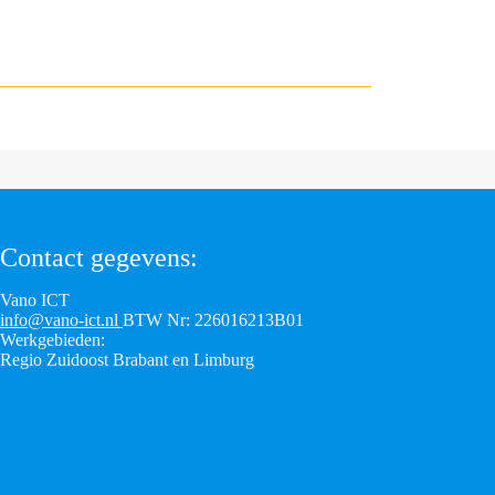
Contact gegevens:
Vano ICT
info@vano-ict.nl
BTW Nr: 226016213B01
Werkgebieden:
Regio Zuidoost Brabant en Limburg