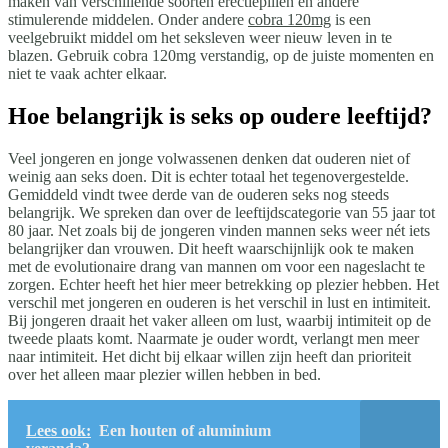
maken van verschillende soorten erectiepillen en andere
stimulerende middelen. Onder andere
cobra 120mg
is een
veelgebruikt middel om het seksleven weer nieuw leven in te
blazen. Gebruik cobra 120mg verstandig, op de juiste momenten en
niet te vaak achter elkaar.
Hoe belangrijk is seks op oudere leeftijd?
Veel jongeren en jonge volwassenen denken dat ouderen niet of
weinig aan seks doen. Dit is echter totaal het tegenovergestelde.
Gemiddeld vindt twee derde van de ouderen seks nog steeds
belangrijk. We spreken dan over de leeftijdscategorie van 55 jaar tot
80 jaar. Net zoals bij de jongeren vinden mannen seks weer nét iets
belangrijker dan vrouwen. Dit heeft waarschijnlijk ook te maken
met de evolutionaire drang van mannen om voor een nageslacht te
zorgen. Echter heeft het hier meer betrekking op plezier hebben. Het
verschil met jongeren en ouderen is het verschil in lust en intimiteit.
Bij jongeren draait het vaker alleen om lust, waarbij intimiteit op de
tweede plaats komt. Naarmate je ouder wordt, verlangt men meer
naar intimiteit. Het dicht bij elkaar willen zijn heeft dan prioriteit
over het alleen maar plezier willen hebben in bed.
Lees ook:
Een houten of aluminium