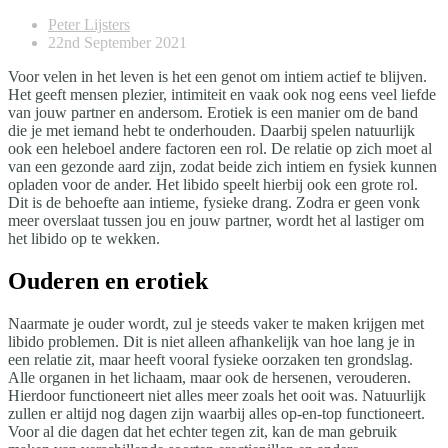
Peter Lijsters
22nd September 2021
Voor velen in het leven is het een genot om intiem actief te blijven.
Het geeft mensen plezier, intimiteit en vaak ook nog eens veel liefde
van jouw partner en andersom. Erotiek is een manier om de band
die je met iemand hebt te onderhouden. Daarbij spelen natuurlijk
ook een heleboel andere factoren een rol. De relatie op zich moet al
van een gezonde aard zijn, zodat beide zich intiem en fysiek kunnen
opladen voor de ander. Het libido speelt hierbij ook een grote rol.
Dit is de behoefte aan intieme, fysieke drang. Zodra er geen vonk
meer overslaat tussen jou en jouw partner, wordt het al lastiger om
het libido op te wekken.
Ouderen en erotiek
Naarmate je ouder wordt, zul je steeds vaker te maken krijgen met
libido problemen. Dit is niet alleen afhankelijk van hoe lang je in
een relatie zit, maar heeft vooral fysieke oorzaken ten grondslag.
Alle organen in het lichaam, maar ook de hersenen, verouderen.
Hierdoor functioneert niet alles meer zoals het ooit was. Natuurlijk
zullen er altijd nog dagen zijn waarbij alles op-en-top functioneert.
Voor al die dagen dat het echter tegen zit, kan de man gebruik