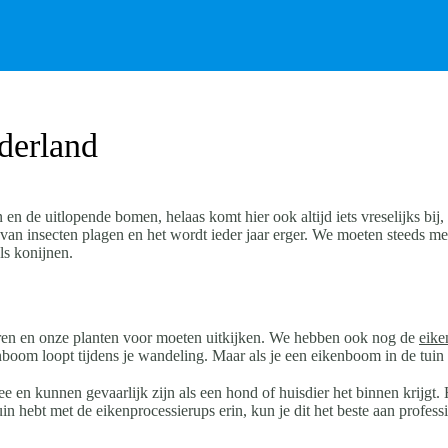
derland
en de uitlopende bomen, helaas komt hier ook altijd iets vreselijks bij
van insecten plagen en het wordt ieder jaar erger. We moeten steeds me
ls konijnen.
ieren en onze planten voor moeten uitkijken. We hebben ook nog de
eike
om loopt tijdens je wandeling. Maar als je een eikenboom in de tuin he
ee en kunnen gevaarlijk zijn als een hond of huisdier het binnen krijgt
uin hebt met de eikenprocessierups erin, kun je dit het beste aan profess