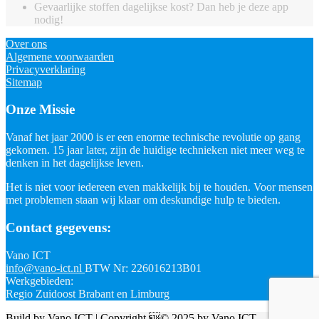
Gevaarlijke stoffen dagelijkse kost? Dan heb je deze app
nodig!
Over ons
Algemene voorwaarden
Privacyverklaring
Sitemap
Onze Missie
Vanaf het jaar 2000 is er een enorme technische revolutie op gang
gekomen. 15 jaar later, zijn de huidige technieken niet meer weg te
denken in het dagelijkse leven.
Het is niet voor iedereen even makkelijk bij te houden. Voor mensen
met problemen staan wij klaar om deskundige hulp te bieden.
Contact gegevens:
Vano ICT
info@vano-ict.nl
BTW Nr: 226016213B01
Werkgebieden:
Regio Zuidoost Brabant en Limburg
Build by
Vano ICT
| Copyright © 2025 by
Vano ICT