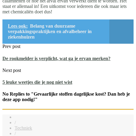
calamiteiten of hoe het afval ervan verwerkt dient te worden. Het
staat er allemaal in! Een uitkomst voor iedereen die ook maar iets
met chemicaliën doet dus!
Lees ook:
Belang van duurzame
verpakkingspraktijken en afvalbeheer in
ziekenhuizen
Prev post
De rookmelder is verplicht, wat ga je ervan merken?
Next post
5 leuke weetjes die je nog niet wist
No Replies to "Gevaarlijke stoffen dagelijkse kost? Dan heb je
deze app nodig!"
/
Techniek
/