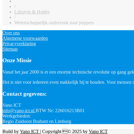
/
Lifestyle & Hobby
/
Wetenschappelijk onderzoek naar poppers
Over ons
Algemene voorwaarden
Privacyverklaring
Sitemap
Onze Missie
Vanaf het jaar 2000 is er een enorme technische revolutie op gang geko
Het is niet voor iedereen even makkelijk bij te houden. Voor mensen 
Contact gegevens:
Vano ICT
info@vano-ict.nl
BTW Nr: 226016213B01
Werkgebieden:
Regio Zuidoost Brabant en Limburg
Build by
Vano ICT
| Copyright © 2025 by
Vano ICT