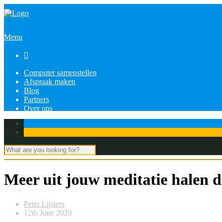
Menu

Computer samenstellen
Afspraak maken
Blog
Partners
Over ons
Meer uit jouw meditatie halen d
Peter Lijsters
12th June 2020