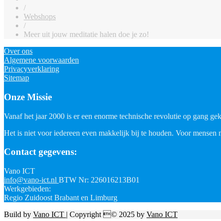
/
Webshops
/
Meer uit jouw meditatie halen doe je zo!
Over ons
Algemene voorwaarden
Privacyverklaring
Sitemap
Onze Missie
Vanaf het jaar 2000 is er een enorme technische revolutie op gang geko
Het is niet voor iedereen even makkelijk bij te houden. Voor mensen 
Contact gegevens:
Vano ICT
info@vano-ict.nl
BTW Nr: 226016213B01
Werkgebieden:
Regio Zuidoost Brabant en Limburg
Build by
Vano ICT
| Copyright © 2025 by
Vano ICT