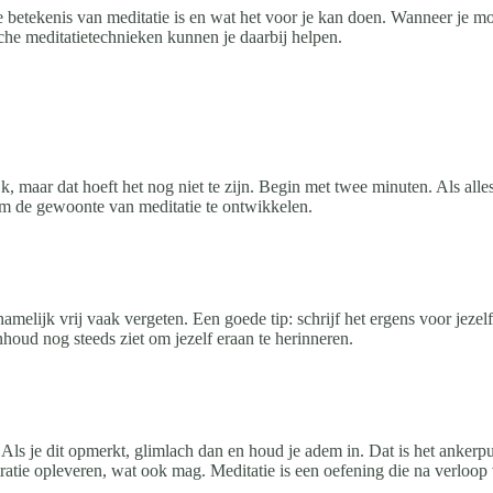
e betekenis van meditatie is en wat het voor je kan doen. Wanneer je m
sche meditatietechnieken kunnen je daarbij helpen.
jk, maar dat hoeft het nog niet te zijn. Begin met twee minuten. Als all
om de gewoonte van meditatie te ontwikkelen.
elijk vrij vaak vergeten. Een goede tip: schrijf het ergens voor jezelf o
inhoud nog steeds ziet om jezelf eraan te herinneren.
ls je dit opmerkt, glimlach dan en houd je adem in. Dat is het ankerpunt 
ratie opleveren, wat ook mag. Meditatie is een oefening die na verloop v