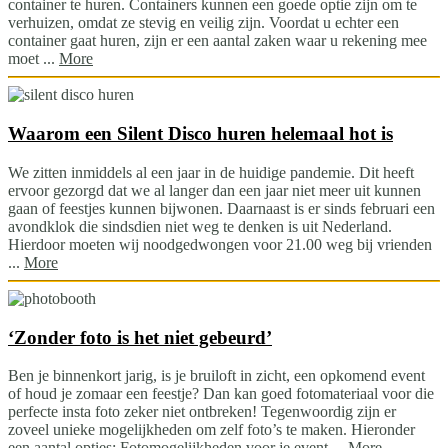
container te huren. Containers kunnen een goede optie zijn om te
verhuizen, omdat ze stevig en veilig zijn. Voordat u echter een
container gaat huren, zijn er een aantal zaken waar u rekening mee
moet ...
More
Waarom een Silent Disco huren helemaal hot is
We zitten inmiddels al een jaar in de huidige pandemie. Dit heeft
ervoor gezorgd dat we al langer dan een jaar niet meer uit kunnen
gaan of feestjes kunnen bijwonen. Daarnaast is er sinds februari een
avondklok die sindsdien niet weg te denken is uit Nederland.
Hierdoor moeten wij noodgedwongen voor 21.00 weg bij vrienden
...
More
‘Zonder foto is het niet gebeurd’
Ben je binnenkort jarig, is je bruiloft in zicht, een opkomend event
of houd je zomaar een feestje? Dan kan goed fotomateriaal voor die
perfecte insta foto zeker niet ontbreken! Tegenwoordig zijn er
zoveel unieke mogelijkheden om zelf foto’s te maken. Hieronder
een aantal opties: Fotomogelijkheden voor je event ...
More