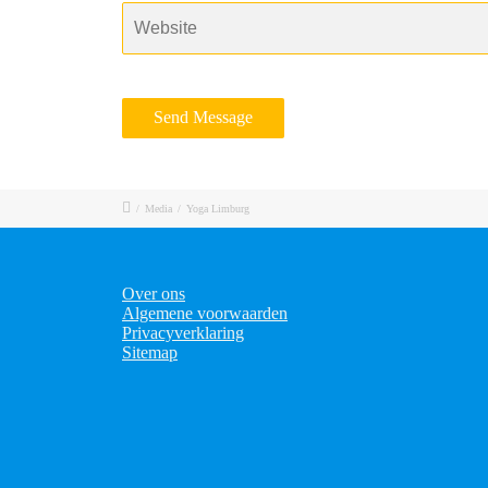
/
Media
/
Yoga Limburg
Over ons
Algemene voorwaarden
Privacyverklaring
Sitemap