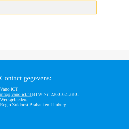
Contact gegevens:
Vano ICT
info@vano-ict.nl
BTW Nr: 226016213B01
Werkgebieden:
Regio Zuidoost Brabant en Limburg