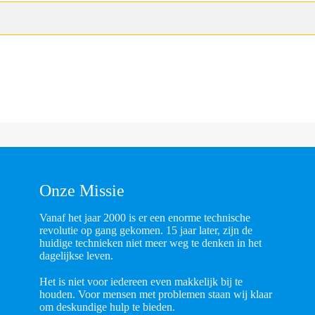
Onze Missie
Vanaf het jaar 2000 is er een enorme technische
revolutie op gang gekomen. 15 jaar later, zijn de
huidige technieken niet meer weg te denken in het
dagelijkse leven.
Het is niet voor iedereen even makkelijk bij te
houden. Voor mensen met problemen staan wij klaar
om deskundige hulp te bieden.