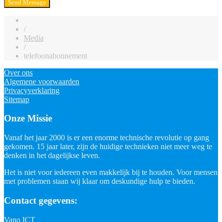
/
Media
/
telefoonabonnement
Over ons
Algemene voorwaarden
Privacyverklaring
Sitemap
Onze Missie
Vanaf het jaar 2000 is er een enorme technische revolutie op gang
gekomen. 15 jaar later, zijn de huidige technieken niet meer weg te
denken in het dagelijkse leven.
Het is niet voor iedereen even makkelijk bij te houden. Voor mensen
met problemen staan wij klaar om deskundige hulp te bieden.
Contact gegevens:
Vano ICT