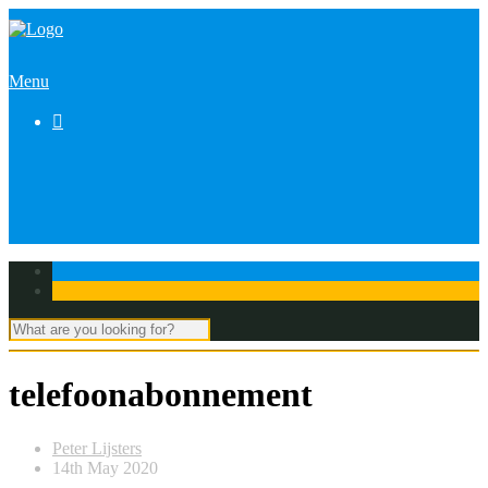
Menu

telefoonabonnement
Peter Lijsters
14th May 2020