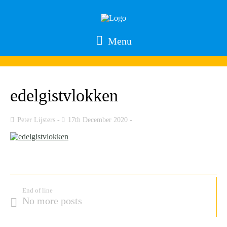
Menu
edelgistvlokken
Peter Lijsters
17th December 2020
End of line
No more posts