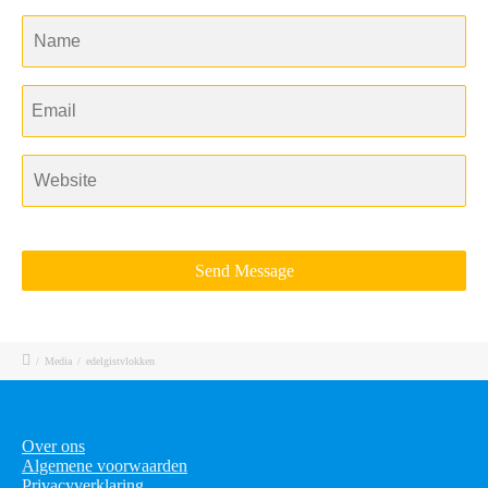
/
Media
/
edelgistvlokken
Over ons
Algemene voorwaarden
Privacyverklaring