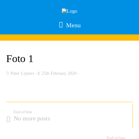
Menu
Foto 1
Peter Lijsters
25th February 2020
End of line
No more posts
End of line