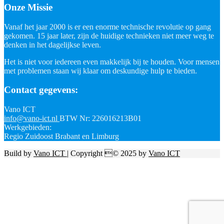
Onze Missie
Vanaf het jaar 2000 is er een enorme technische revolutie op gang
gekomen. 15 jaar later, zijn de huidige technieken niet meer weg te
denken in het dagelijkse leven.
Het is niet voor iedereen even makkelijk bij te houden. Voor mensen
met problemen staan wij klaar om deskundige hulp te bieden.
Contact gegevens:
Vano ICT
info@vano-ict.nl
BTW Nr: 226016213B01
Werkgebieden:
Regio Zuidoost Brabant en Limburg
Build by
Vano ICT
| Copyright © 2025 by
Vano ICT