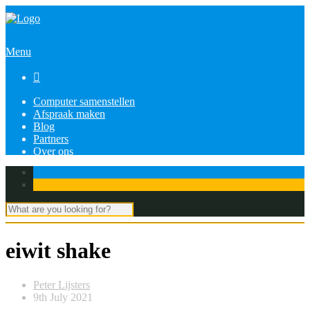
Menu

Computer samenstellen
Afspraak maken
Blog
Partners
Over ons
eiwit shake
Peter Lijsters
9th July 2021