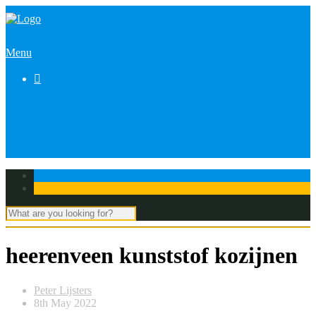
Menu

heerenveen kunststof kozijnen
Peter Lijsters
8th May 2022