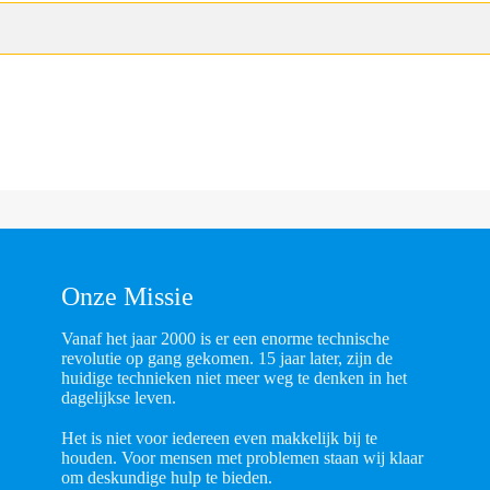
Onze Missie
Vanaf het jaar 2000 is er een enorme technische
revolutie op gang gekomen. 15 jaar later, zijn de
huidige technieken niet meer weg te denken in het
dagelijkse leven.
Het is niet voor iedereen even makkelijk bij te
houden. Voor mensen met problemen staan wij klaar
om deskundige hulp te bieden.