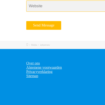
/
Media
/
inforeview
Over ons
Algemene voorwaarden
Privacyverklaring
Sitemap