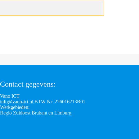
Contact gegevens:
Vano ICT
info@vano-ict.nl
BTW Nr: 226016213B01
Werkgebieden:
Regio Zuidoost Brabant en Limburg