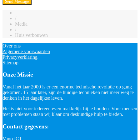
/
Media
/
Huis verbouwen
Over ons
Algemene voorwaarden
Privacyverklaring
Sitemap
Onze Missie
Vanaf het jaar 2000 is er een enorme technische revolutie op gang
gekomen. 15 jaar later, zijn de huidige technieken niet meer weg te
denken in het dagelijkse leven.
Het is niet voor iedereen even makkelijk bij te houden. Voor mensen
met problemen staan wij klaar om deskundige hulp te bieden.
Contact gegevens:
Vano ICT