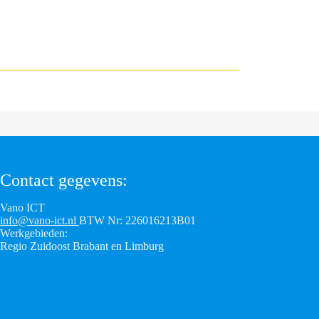
Contact gegevens:
Vano ICT
info@vano-ict.nl
BTW Nr: 226016213B01
Werkgebieden:
Regio Zuidoost Brabant en Limburg