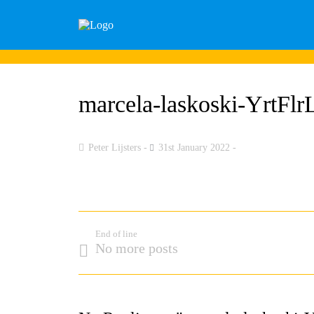
marcela-laskoski-YrtFl
Peter Lijsters
31st January 2022
End of line
No more posts