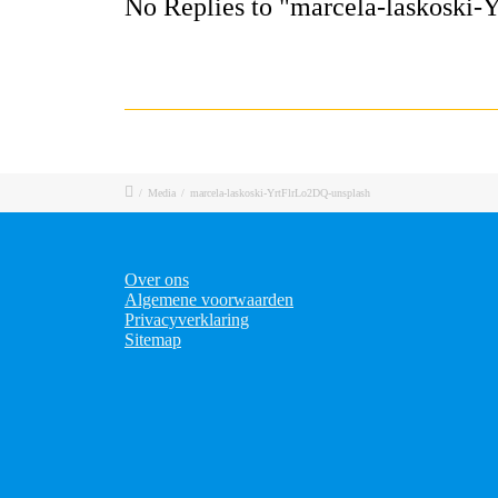
No Replies to "marcela-laskoski
/
Media
/
marcela-laskoski-YrtFlrLo2DQ-unsplash
Over ons
Algemene voorwaarden
Privacyverklaring
Sitemap