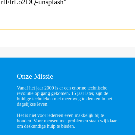
-YrtFlrLo2DQ-unsplash"
Onze Missie
Vanaf het jaar 2000 is er een enorme technische
revolutie op gang gekomen. 15 jaar later, zijn de
huidige technieken niet meer weg te denken in het
dagelijkse leven.
Het is niet voor iedereen even makkelijk bij te
houden. Voor mensen met problemen staan wij klaar
om deskundige hulp te bieden.