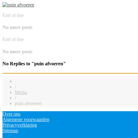
End of line
No more posts
End of line
No more posts
No Replies to "puin afvoeren"
/
Media
/
puin afvoeren
Over ons
Algemene voorwaarden
Privacyverklaring
Sitemap