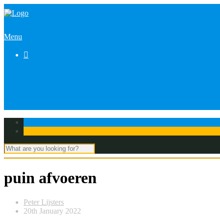
Menu

puin afvoeren
Peter Lijsters
20th January 2022