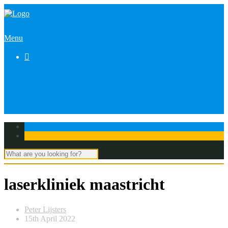
Menu

laserkliniek maastricht
Peter Lijsters
15th April 2022