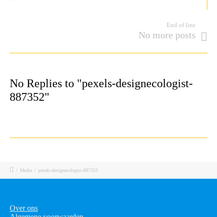
End of line
No more posts
No Replies to "pexels-designecologist-
887352"
/
Media
/
pexels-designecologist-887352
Over ons
Algemene voorwaarden