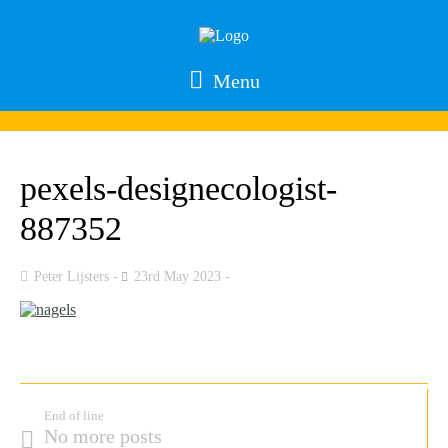
Menu
pexels-designecologist-
887352
Peter Lijsters
23rd May 2023
End of line
No more posts