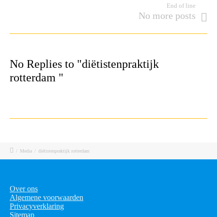
End of line
No more posts
No Replies to "diëtistenpraktijk
rotterdam "
/
Media
/
diëtistenpraktijk rotterdam
Over ons
Algemene voorwaarden
Privacyverklaring
Sitemap