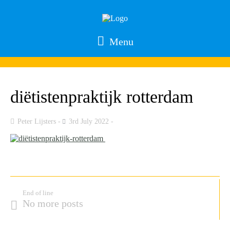
Menu
diëtistenpraktijk rotterdam
Peter Lijsters
3rd July 2022
End of line
No more posts