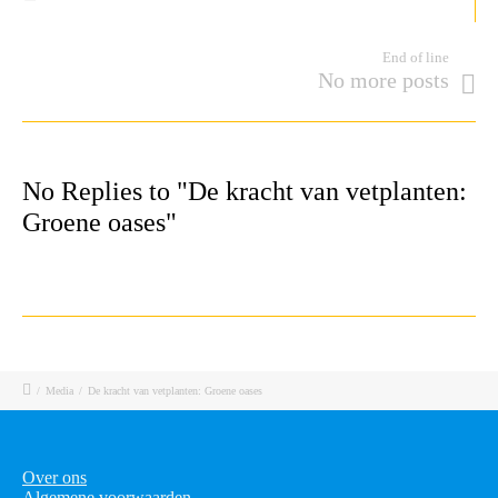
End of line
No more posts
No Replies to "De kracht van vetplanten:
Groene oases"
/
Media
/
De kracht van vetplanten: Groene oases
Over ons
Algemene voorwaarden