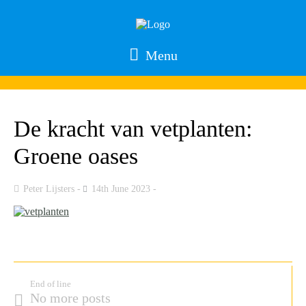
Menu
De kracht van vetplanten:
Groene oases
Peter Lijsters
14th June 2023
End of line
No more posts