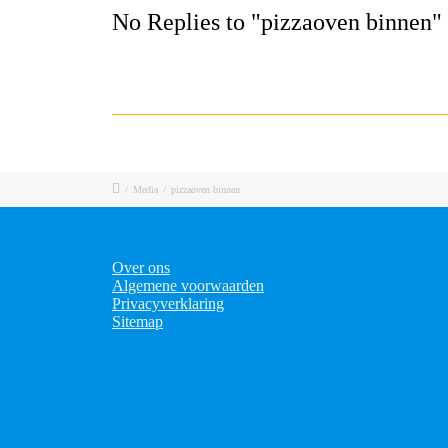
No Replies to "pizzaoven binnen"
/
Media
/
pizzaoven binnen
Over ons
Algemene voorwaarden
Privacyverklaring
Sitemap