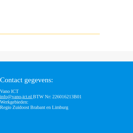
Contact gegevens:
Vano ICT
info@vano-ict.nl
BTW Nr: 226016213B01
Werkgebieden:
Regio Zuidoost Brabant en Limburg