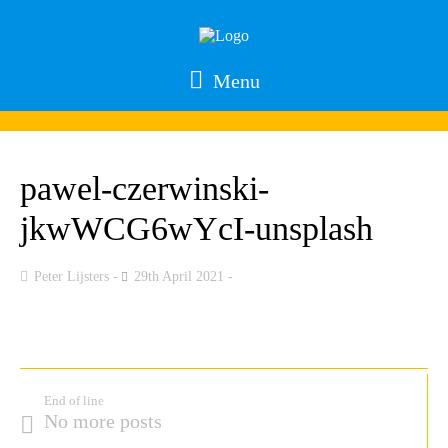
Menu
pawel-czerwinski-
jkwWCG6wYcI-unsplash
Peter Lijsters
29th April 2021
End of line
No more posts