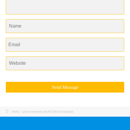
/
Media
/
pawel-czerwinski-jkwWCG6wYcI-unsplash