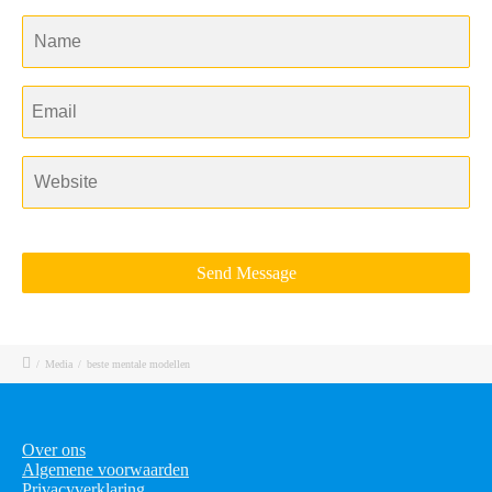
/
Media
/
beste mentale modellen
Over ons
Algemene voorwaarden
Privacyverklaring