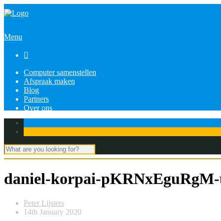
Menu

Computer samenstellen
Afspraak maken
Blog
Partners
Over ons
daniel-korpai-pKRNxEguRgM-
Peter Lijsters
14th January 2020