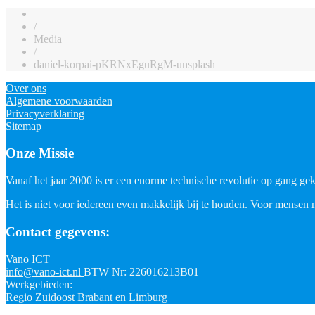
/
Media
/
daniel-korpai-pKRNxEguRgM-unsplash
Over ons
Algemene voorwaarden
Privacyverklaring
Sitemap
Onze Missie
Vanaf het jaar 2000 is er een enorme technische revolutie op gang geko
Het is niet voor iedereen even makkelijk bij te houden. Voor mensen 
Contact gegevens:
Vano ICT
info@vano-ict.nl
BTW Nr: 226016213B01
Werkgebieden:
Regio Zuidoost Brabant en Limburg