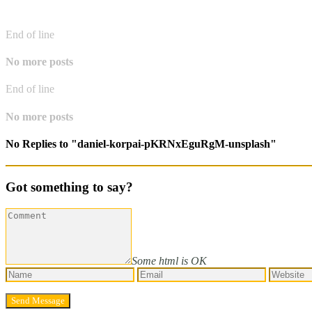
End of line
No more posts
End of line
No more posts
No Replies to "daniel-korpai-pKRNxEguRgM-unsplash"
Got something to say?
Some html is OK