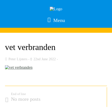
Menu
vet verbranden
Peter Lijsters
22nd June 2022
End of line
No more posts