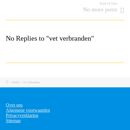
End of line
No more posts
No Replies to "vet verbranden"
/
Media
/
vet verbranden
Over ons
Algemene voorwaarden
Privacyverklaring
Sitemap