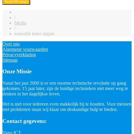
/
Media
/
sensolife beter slapen
Over ons
Algemene voorwaarden
Privacyverklaring
Sitemap
Onze Missie
Vanaf het jaar 2000 is er een enorme technische revolutie op gang
gekomen. 15 jaar later, zijn de huidige technieken niet meer weg te
denken in het dagelijkse leven.
Het is niet voor iedereen even makkelijk bij te houden. Voor mensen
met problemen staan wij klaar om deskundige hulp te bieden.
Contact gegevens:
Vano ICT