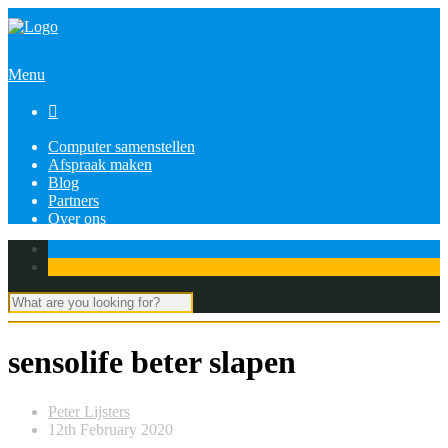
Menu

Computer samenstellen
Afspraak maken
Blog
Partners
Over ons
sensolife beter slapen
Peter Lijsters
12th February 2020