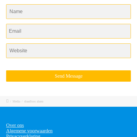
/
Media
/
draadloos alarm
Over ons
Algemene voorwaarden
Privacyverklaring