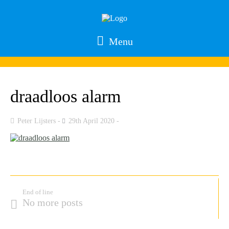
Menu
draadloos alarm
Peter Lijsters
29th April 2020
End of line
No more posts